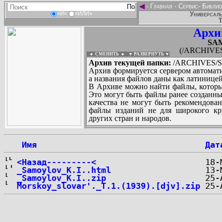
◄
-
Главная
-
Сервис
-
Библио
Универсаль
«И»
«ИЛИ»
Т
Архи
SA
(/ARCHIVE
◄ СМЕНИТЬ
►
|
▼ РАЗВЕРНУТЬ ▼
Архив текущей папки:
/ARCHIVES/S
Архив формируется сервером автомати
а названия файлов даны как латиницей
В Архиве можно найти файлы, которы
Это могут быть файлы ранее созданны
качества не могут быть рекомендован
файлы изданий не для широкого кру
других стран и народов.
 Имя
Дат
...
<Назад---------<
_Samoylov_K.I..html
_Samoylov_K.I..zip
Morskoy_slovar'._T.1.(1939).[djv].zip