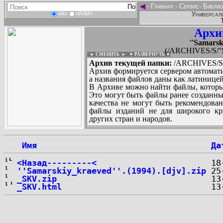
◄
-
Главная
-
Сервис
-
Библио
Универсаль
«И»
«ИЛИ»
Архи
''Samarsk
(/ARCHIVES/S/''Sa
◄ СМЕНИТЬ
►
|
▼ РАЗВЕРНУТЬ ▼
Архив текущей папки:
/ARCHIVES/S/''
Архив формируется сервером автомати
а названия файлов даны как латиницей
В Архиве можно найти файлы, которы
Это могут быть файлы ранее созданны
качества не могут быть рекомендован
файлы изданий не для широкого кру
других стран и народов.
 Имя
Да
...
<Назад---------<
''Samarskiy_kraeved''.(1994).[djv].zip
_SKV.zip
_SKV.html