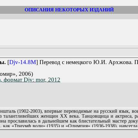
ОПИСАНИЯ НЕКОТОРЫХ ИЗДАНИЙ
ы.
[
Djv-14.8M
] Перевод с немецкого Ю.И. Архжова. 
омир», 2006)
 формат Djv: mor, 2012
аль (1902-2003), впервые переводимые на русский язык, вои
аль, не раскаявшаяся и не прощенная (636).
из талантливейших женщин XX века. Танцовщица и актриса, ра
 Колязин (643).
на прославилась в дальнейшем как блистательный мастер доку
ы, как «Триумф воли» (1935) и «Олимпия» (1936-1938), навсег
. Высоко ценимая Гитлером, Рифеншталь близко знала и его ок
 ею живо, с обилием бытовых и даже интимных подробностей.