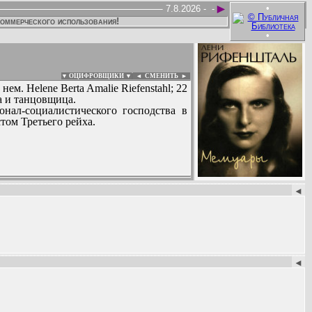
►
•
7.8.2026 -
-
коммерческого использования!
•
▼ ОЦИФРОВЩИКИ ▼
|
◄
СМЕНИТЬ ►
м. Helene Berta Amalie Riefenstahl; 22
са и танцовщица.
нал-социалистического господства в
ом Третьего рейха.
:
◄
◄