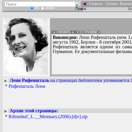
◄
-
Главная
-
Сервис
-
Библио
«И»
«ИЛИ»
Ун
◄ СМЕНИТЬ
►
|
▼ О СТРАНИЦЕ ▼
Википедия:
Лени Рифеншталь (нем. Len
августа 1902, Берлин - 8 сентября 200
Рифеншталь является одним из самы
Германии. Ее документальные фильмы
Лени Рифеншталь
на страницах библиотеки упоминается 1
►
Вадим Ершов...
*
Рифеншталь Лени
...
СПИСОК НЕКОТОРЫХ ОЦИФРОВА
...
Архив этой страницы:
►
*
Rifenshtal'_L.__Memuary.(2006).[djv].zip