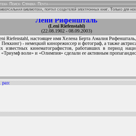
тека
-
Поиск
-
Справка
-
Почта
иверсальная библиотека, портал создателей электронных книг. Только для не
Лени Рифеншталь
(Leni Riefenstahl)
(22.08.1902 - 08.09.2003)
i Riefenstahl, настоящее имя Хелена Берта Амалия Рифеншталь, не
3, Пеккинг) - немецкий кинорежиссер и фотограф, а также актри
х известных кинематографистов, работавших в период нацио
 «Триумф воли» и «Олимпия» сделали ее активным пропагандист
 раз
:
ННЫХ ИЗДАНИЙ: