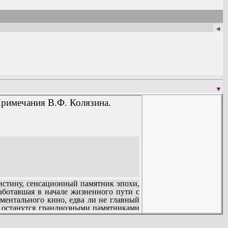
◄
▼
Примечания В.Ф. Колязина.
стину, сенсационный памятник эпохи,
ботавшая в начале жизненного пути с
ментального кино, едва ли не главный
да останутся грандиозными памятниками
ружение. Геббельс, Геринг, Гиммлер и