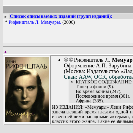
Список описываемых изданий (групп изданий):
►
*
Рифеншталь Л. Мемуары.
(2006)
▲
Рифеншталь Л.
Мемуар
Ⓐ
Ⓒ
Оформление А.П. Зарубина.
(Москва: Издательство «Лад
Скан: AAW, OCR, обработка,
КРАТКОЕ СОДЕРЖАНИЕ:
Танец и фильм (9).
Во время войны (247).
Послевоенное время (301).
Африка (385).
ПРИЛОЖЕНИЯ
ИЗ ИЗДАНИЯ: «Мемуары» Лени Рифеншт
В.Ф. Колязин. Лени Рифеншт
запечатлевший время глазами одной 
Примечания. Составил В.Ф.
известнейшими западными актерами, о
Фильмография (676).
классик этого жанра. Такие ее фильм
Именной указатель (683).
«большого стиля» тоталитарной эпохи
другие бонзы Третьего рейха описаны