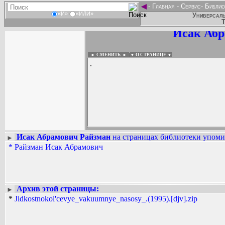
◄
-
Главная
-
Сервис
-
Библио
«И»
«ИЛИ»
Универсаль
Т
Исак Абр
◄ СМЕНИТЬ
►
|
▼ О СТРАНИЦЕ ▼
.
Исак Абрамович Райзман
на страницах библиотеки упомин
►
*
Райзман Исак Абрамович
Вадим Ершов...
...
СПИСОК НЕКОТОРЫХ ОЦИФРОВА
...
Архив этой страницы:
►
*
Jidkostnokol'cevye_vakuumnye_nasosy_.(1995).[djv].zip