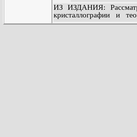
ИЗ ИЗДАНИЯ: Рассматр
кристаллографии и тео
излучения, методы реше
наиболее существенн
исследований в химии. 
дифракционных ме
нейтронографического
втором издании ра
современного рентг
кинематические схе
статистического опред
структурных амплитуд
плотности в межъядерно
данным.
Предназначается д
специальностей универси