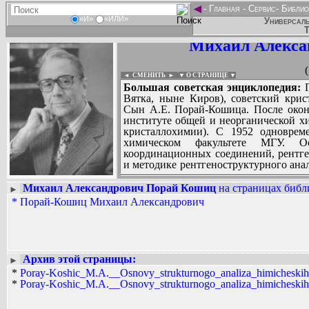
◄
-
Главная
-
Сервис
-
Библио
«И»
«ИЛИ»
Универсаль
Т
Михаил Алекса
◄ СМЕНИТЬ
►
|
▼ О СТРАНИЦЕ ▼
Большая советская энциклопедия:
П
Вятка, ныне Киров), советский крис
Сын А.Е. Порай-Кошица. После оконч
институте общей и неорганической 
кристаллохимии). С 1952 одноврем
химическом факультете МГУ. О
координационных соединений, рентге
и методике рентгеноструктурного анал
многие закономерности в стереохимии
Михаил Александрович Порай Кошиц
на страницах библ
►
*
Порай-Кошиц Михаил Александрович
Вадим Ершов...
ЮП...
СПИСОК НЕКОТОРЫХ ОЦИФРОВА
...
Архив этой страницы:
►
*
Poray-Koshic_M.A.__Osnovy_strukturnogo_analiza_himicheskih_s
*
Poray-Koshic_M.A.__Osnovy_strukturnogo_analiza_himicheskih_s