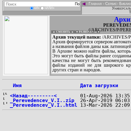
◄
-
Главная
-
Сервис
-
Библио
Универсаль
«И»
«ИЛИ»
Т
Архи
PEREVEDENC
(/ARCHIVES/P/PERE
◄ СМЕНИТЬ
►
|
▼ РАЗВЕРНУТЬ ▼
Архив текущей папки:
/ARCHIVES/P/
Архив формируется сервером автомати
а названия файлов даны как латиницей
В Архиве можно найти файлы, которы
Это могут быть файлы ранее созданны
качества не могут быть рекомендован
файлы изданий не для широкого кру
других стран и народов.
 Имя
Дата загрузки
...
<Назад---------<
_Perevedencev_V.I..zip
_Perevedencev_V.I..html