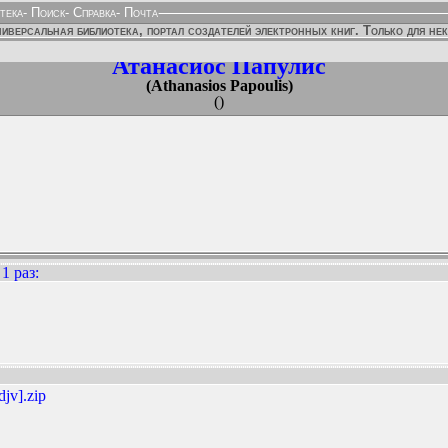
тека
-
Поиск
-
Справка
-
Почта
иверсальная библиотека, портал создателей электронных книг. Только для не
Атанасиос Папулис
(Athanasios Papoulis)
()
1 раз
:
ННЫХ ИЗДАНИЙ:
jv].zip