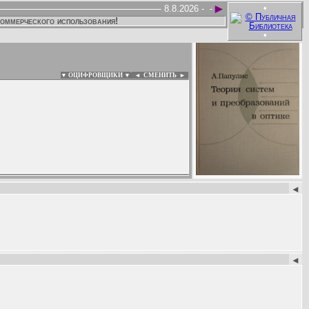
►
•
8.8.2026 -
-
коммерческого использования!
•
▼ ОЦИФРОВЩИКИ ▼
|
◄
СМЕНИТЬ ►
:
◄
◄