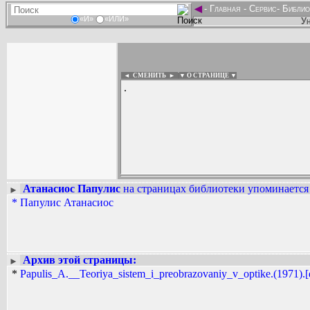
◄
-
Главная
-
Сервис
-
Библио
«И»
«ИЛИ»
Ун
◄ СМЕНИТЬ
►
|
▼ О СТРАНИЦЕ ▼
.
Атанасиос Папулис
на страницах библиотеки упоминается 
►
Вадим Ершов...
*
Папулис Атанасиос
...
СПИСОК НЕКОТОРЫХ ОЦИФРОВА
...
Архив этой страницы:
►
*
Papulis_A.__Teoriya_sistem_i_preobrazovaniy_v_optike.(1971).[d