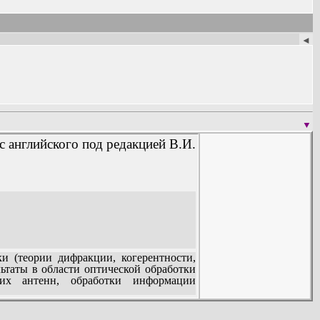
◄
▼
 с английского под редакцией В.И.
 (теории дифракции, когерентности,
ьтаты в области оптической обработки
их антенн, обработки информации
ространственно-частотной областях
я теория. Полно описан дифракционный