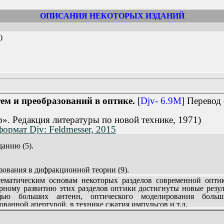
ОПИСАНИЯ НЕКОТОРЫХ ИЗДАНИЙ
)
тем и преобразований в оптике.
[
Djv- 6.9M
] Перевод
». Редакция литературы по новой технике, 1971)
формат Djv: Feldmesser, 2015
данию (5).
зования в дифракционной теории (9).
ные функции и системы (33).
атическим основам некоторых разделов современной оптики
рье (68).
урному развитию этих разделов оптики достигнуты новые резул
ложение функций с ограниченным спектром (108).
ью больших антенн, оптического моделирования больш
келя (150).
ванной апертурой, в технике сжатия импульсов и т.д.
ченным спектром и принцип неопределенности (189).
етодика линейных преобразований в пространственной и п
й фазы и асимптотическое разложение (238).
еобразования Фурье и Ганкеля и т.д.), а также дифракционна