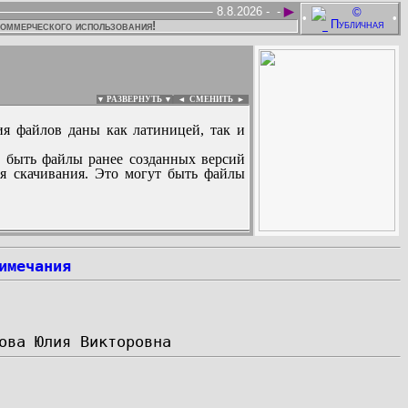
►
8.8.2026 -
-
•
•
коммерческого использования!
▼ РАЗВЕРНУТЬ ▼
|
◄
СМЕНИТЬ ►
ия файлов даны как латиницей, так и
 быть файлы ранее созданных версий
ля скачивания. Это могут быть файлы
:
имечания