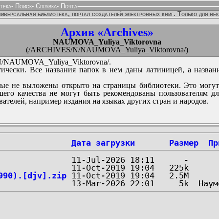
тека
-
Поиск
-
Справка
-
Почта
иверсальная библиотека, портал создателей электронных книг. Только для не
Архив «Archives»
NAUMOVA_Yuliya_Viktorovna
(/ARCHIVES/N/NAUMOVA_Yuliya_Viktorovna/)
NAUMOVA_Yuliya_Viktorovna/.
ически. Все названия папок в нем даны латиницей, а назван
ые не выложены открыто на страницы библиотеки. Это могут
его качества не могут быть рекомендованы пользователям д
вателей, например издания на языках других стран и народов.
Дата загрузки
Размер
Пр
990).[djv].zip