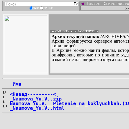
◄
-
Главная
-
Сервис
-
Библио
Ун
«И»
«ИЛИ»
◄ СМЕНИТЬ
►
|
▼ РАЗВЕРНУТЬ ▼
Архив текущей папки:
/ARCHIVES/N/
Архив формируется сервером автомат
кириллицей.
В Архиве можно найти файлы, котор
оцифровки, которые по причине худш
изданий не для широкого круга пользо
...
 Имя
<Назад---------<
_Naumova_Yu.V..zip
Naumova_Yu.V.__Pletenie_na_koklyushkah.(1
_Naumova_Yu.V..html