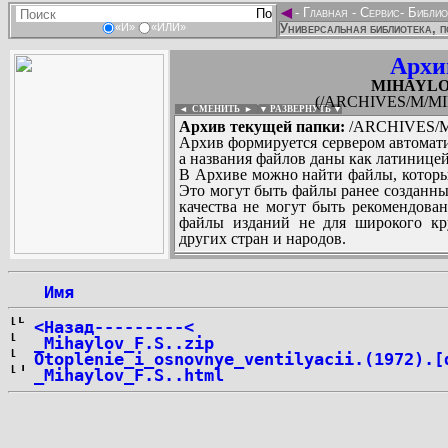
◄
-
Главная
-
Сервис
-
Библио
Универсальная библиотека, п
«И»
«ИЛИ»
Архи
MIHAYLOV
(/ARCHIVES/M/MI
◄ СМЕНИТЬ
►
|
▼ РАЗВЕРНУТЬ ▼
Архив текущей папки:
/ARCHIVES/M
Архив формируется сервером автомати
а названия файлов даны как латиницей
В Архиве можно найти файлы, которы
Это могут быть файлы ранее созданны
качества не могут быть рекомендован
файлы изданий не для широкого кру
других стран и народов.
 Имя
...
<Назад---------<
_Mihaylov_F.S..zip
Otoplenie_i_osnovnye_ventilyacii.(1972).[
_Mihaylov_F.S..html