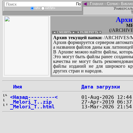
◄
-
Главная
-
Сервис
-
Библио
Универсаль
«И»
«ИЛИ»
Т
Архи
ME
(/ARCHIVE
◄ СМЕНИТЬ
►
|
▼ РАЗВЕРНУТЬ ▼
Архив текущей папки:
/ARCHIVES/M
Архив формируется сервером автомати
а названия файлов даны как латиницей
В Архиве можно найти файлы, которы
Это могут быть файлы ранее созданны
качества не могут быть рекомендован
файлы изданий не для широкого кру
других стран и народов.
 Имя
Дата загрузки
...
<Назад---------<
_Melori_T..zip
_Melori_T..html