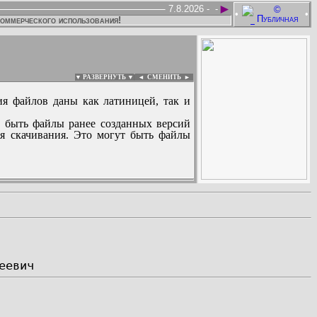
►
7.8.2026 -
-
•
•
коммерческого использования!
▼ РАЗВЕРНУТЬ ▼
|
◄
СМЕНИТЬ ►
ия файлов даны как латиницей, так и
 быть файлы ранее созданных версий
ля скачивания. Это могут быть файлы
: