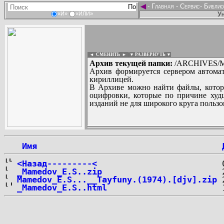
◄
-
Главная
-
Сервис
-
Библио
Ун
«И»
«ИЛИ»
◄ СМЕНИТЬ
►
|
▼ РАЗВЕРНУТЬ ▼
Архив текущей папки:
/ARCHIVES/M
Архив формируется сервером автомат
кириллицей.
В Архиве можно найти файлы, котор
оцифровки, которые по причине худш
изданий не для широкого круга пользо
...
 Имя
<Назад---------<
_Mamedov_E.S..zip
Mamedov_E.S...__Tayfuny.(1974).[djv].zip
_Mamedov_E.S..html