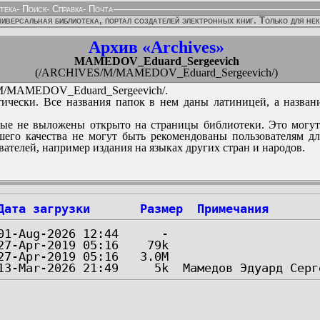
тека
-
Поиск
-
Справка
-
Почта
иверсальная библиотека, портал создателей электронных книг. Только для не
Архив «Archives»
MAMEDOV_Eduard_Sergeevich
(/ARCHIVES/M/MAMEDOV_Eduard_Sergeevich/)
/MAMEDOV_Eduard_Sergeevich/.
ически. Все названия папок в нем даны латиницей, а назван
ые не выложены открыто на страницы библиотеки. Это могут
его качества не могут быть рекомендованы пользователям д
вателей, например издания на языках других стран и народов.
Дата загрузки
Размер
Примечания