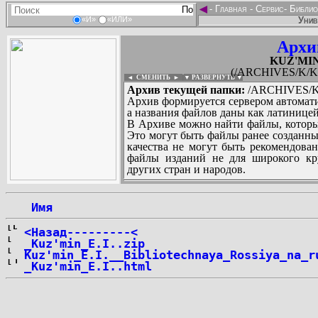
◄
-
Главная
-
Сервис
-
Библио
Унив
«И»
«ИЛИ»
Архи
KUZ'MIN_
(/ARCHIVES/K/KU
◄ СМЕНИТЬ
►
|
▼ РАЗВЕРНУТЬ ▼
Архив текущей папки:
/ARCHIVES/K/
Архив формируется сервером автомати
а названия файлов даны как латиницей
В Архиве можно найти файлы, которы
Это могут быть файлы ранее созданны
качества не могут быть рекомендован
файлы изданий не для широкого кру
других стран и народов.
 Имя
...
<Назад---------<
_Kuz'min_E.I..zip
Kuz'min_E.I.__Bibliotechnaya_Rossiya_na_r
_Kuz'min_E.I..html