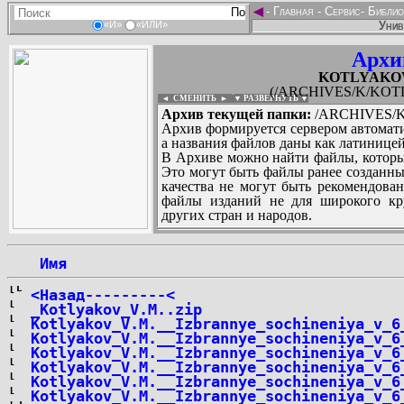
◄
-
Главная
-
Сервис
-
Библио
Унив
«И»
«ИЛИ»
Архи
KOTLYAKOV_
(/ARCHIVES/K/KOTLY
◄ СМЕНИТЬ
►
|
▼ РАЗВЕРНУТЬ ▼
Архив текущей папки:
/ARCHIVES/K/
Архив формируется сервером автомати
а названия файлов даны как латиницей
В Архиве можно найти файлы, которы
Это могут быть файлы ранее созданны
качества не могут быть рекомендован
файлы изданий не для широкого кру
других стран и народов.
 Имя
...
<Назад---------<
_Kotlyakov_V.M..zip
Kotlyakov_V.M.__Izbrannye_sochineniya_v_6
Kotlyakov_V.M.__Izbrannye_sochineniya_v_6
Kotlyakov_V.M.__Izbrannye_sochineniya_v_6
Kotlyakov_V.M.__Izbrannye_sochineniya_v_6
Kotlyakov_V.M.__Izbrannye_sochineniya_v_6
Kotlyakov_V.M.__Izbrannye_sochineniya_v_6