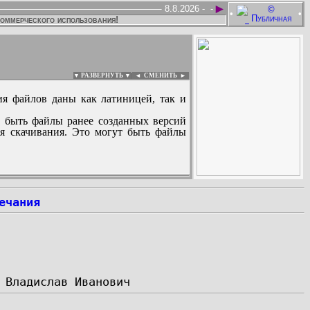
►
8.8.2026 -
-
•
•
коммерческого использования!
▼ РАЗВЕРНУТЬ ▼
|
◄
СМЕНИТЬ ►
ия файлов даны как латиницей, так и
 быть файлы ранее созданных версий
ля скачивания. Это могут быть файлы
:
ечания