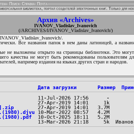
тека
-
Поиск
-
Справка
-
Почта
иверсальная библиотека, портал создателей электронных книг. Только для не
Архив «Archives»
IVANOV_Vladislav_Ivanovich
(/ARCHIVES/I/IVANOV_Vladislav_Ivanovich/)
VANOV_Vladislav_Ivanovich/.
ически. Все названия папок в нем даны латиницей, а назван
ые не выложены открыто на страницы библиотеки. Это могут
его качества не могут быть рекомендованы пользователям д
вателей, например издания на языках других стран и народов.
Дата загрузки
Размер
Прим
].zip
.(1980).djvu
.(1980).pdf