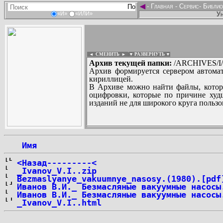
◄
-
Главная
-
Сервис
-
Библио
Ун
«И»
«ИЛИ»
◄ СМЕНИТЬ
►
|
▼ РАЗВЕРНУТЬ ▼
Архив текущей папки:
/ARCHIVES/I/I
Архив формируется сервером автомат
кириллицей.
В Архиве можно найти файлы, котор
оцифровки, которые по причине худш
изданий не для широкого круга пользо
...
 Имя
<Назад---------<
_Ivanov_V.I..zip
Bezmaslyanye_vakuumnye_nasosy.(1980).[pdf
Иванов В.И._ Безмасляные вакуумные насосы
Иванов В.И._ Безмасляные вакуумные насосы
_Ivanov_V.I..html