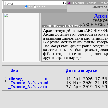
◄
-
Главная
-
Сервис
-
Библио
Универсаль
«И»
«ИЛИ»
Т
Архи
IVANOV_
(/ARCHIVES/I/I
◄ СМЕНИТЬ
►
|
▼ РАЗВЕРНУТЬ ▼
Архив текущей папки:
/ARCHIVES/I/
Архив формируется сервером автомати
а названия файлов даны как латиницей
В Архиве можно найти файлы, которы
Это могут быть файлы ранее созданны
качества не могут быть рекомендован
файлы изданий не для широкого кру
других стран и народов.
 Имя
Дата загрузки
...
<Назад---------<
_Ivanov_A.P..html
_Ivanov_A.P..zip