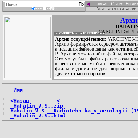
◄
-
Главная
-
Сервис
-
Библио
Универсальная библиот
«И»
«ИЛИ»
Архи
HAHALIN_
(/ARCHIVES/H/HA
◄ СМЕНИТЬ
►
|
▼ РАЗВЕРНУТЬ ▼
Архив текущей папки:
/ARCHIVES/H/
Архив формируется сервером автомати
а названия файлов даны как латиницей
В Архиве можно найти файлы, которы
Это могут быть файлы ранее созданны
качества не могут быть рекомендован
файлы изданий не для широкого кру
других стран и народов.
 Имя
...
<Назад---------<
_Hahalin_V.S..zip
Hahalin_V.S.__Radiotehnika_v_aerologii.(1
_Hahalin_V.S..html