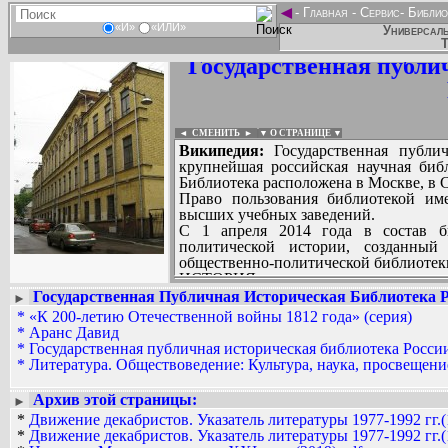
◄
-
Главная
-
Сервис
-
Библио
«И»
«ИЛИ»
Универсаль
Т
Государственная публи
◄ СМЕНИТЬ
►
|
▼ О СТРАНИЦЕ ▼
Википедия:
Государственная публич
крупнейшая российская научная библ
Библиотека расположена в Москве, в С
Право пользования библиотекой им
высших учебных заведений.
С 1 апреля 2014 года в состав б
политической истории, созданный 
общественно-политической библиотек
ИСТОРИЯ:
В январе 1863 года в специально
Государственная Публичная Историческая Библиотека 
►
Мясницкой улице в Москве открыла
*
«К 200-летию Отечественной войны 1812 года» (серия)
Вадим Ершов...
общедоступная Чертковская библио
*
Аранс Давид
anatoli, waleriy...
основания ГПИБ России, претенд
*
Государственная публичная историческая библиотека Росси
наследницей Чертковской библиотеки.
*
Литература. Обществоведение: Культура, наука, просвещени
СПИСОК НЕКОТОРЫХ ОЦИФРОВА
Частная библиотека известного колл
...
Александра Дмитриевича Черткова, с
Архив этой страницы:
►
представляла собой богатейшую ко
*
Движение декабристов. Указатель литературы 1977-1992 гг.(
этнографии, географии, статистике, и
*
Движение декабристов. Указатель литературы 1977-1992 гг.(
славянских народов, а также старопеч