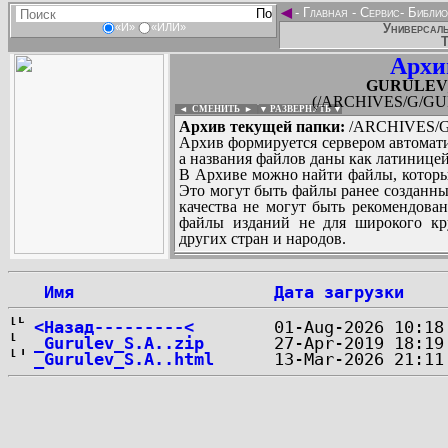
◄
-
Главная
-
Сервис
-
Библио
Универсаль
«И»
«ИЛИ»
Т
Архи
GURULEV_S
(/ARCHIVES/G/GUR
◄ СМЕНИТЬ
►
|
▼ РАЗВЕРНУТЬ ▼
Архив текущей папки:
/ARCHIVES/G/
Архив формируется сервером автомати
а названия файлов даны как латиницей
В Архиве можно найти файлы, которы
Это могут быть файлы ранее созданны
качества не могут быть рекомендован
файлы изданий не для широкого кру
других стран и народов.
 Имя
Дата загрузки
...
<Назад---------<
_Gurulev_S.A..zip
_Gurulev_S.A..html