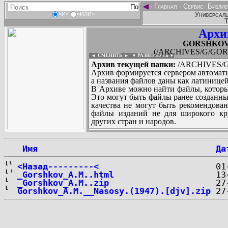
◄
-
Главная
-
Сервис
-
Библио
Универсаль
«И»
«ИЛИ»
Т
Архи
GORSHKOV_
(/ARCHIVES/G/GORS
◄ СМЕНИТЬ
►
|
▼ РАЗВЕРНУТЬ ▼
Архив текущей папки:
/ARCHIVES/G
Архив формируется сервером автомати
а названия файлов даны как латиницей
В Архиве можно найти файлы, которы
Это могут быть файлы ранее созданны
качества не могут быть рекомендован
файлы изданий не для широкого кру
других стран и народов.
 Имя
Да
...
<Назад---------<
_Gorshkov_A.M..html
_Gorshkov_A.M..zip
Gorshkov_A.M.__Nasosy.(1947).[djv].zip