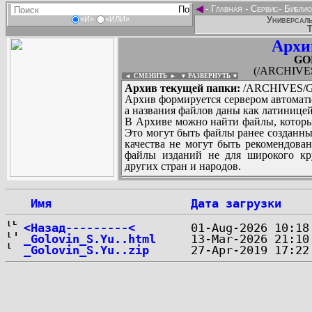
◄
-
Главная
-
Сервис
-
Библио
Универсаль
«И»
«ИЛИ»
Т
Архи
GO
(/ARCHIVE
◄ СМЕНИТЬ
►
|
▼ РАЗВЕРНУТЬ ▼
Архив текущей папки:
/ARCHIVES/G
Архив формируется сервером автомати
а названия файлов даны как латиницей
В Архиве можно найти файлы, которы
Это могут быть файлы ранее созданны
качества не могут быть рекомендован
файлы изданий не для широкого кру
других стран и народов.
 Имя
Дата загрузки
...
<Назад---------<
_Golovin_S.Yu..html
_Golovin_S.Yu..zip