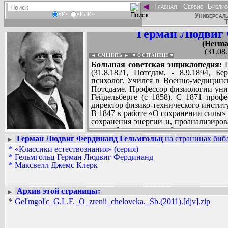
◄
-
Главная
-
Сервис
-
Библио
«И»
«ИЛИ»
Универсаль
Т
Герман Людвиг 
(Herma
(31.08
◄ СМЕНИТЬ
►
|
▼ О СТРАНИЦЕ ▼
Большая советская энциклопедия:
Г
(31.8.1821, Потсдам, - 8.9.1894, Б
психолог. Учился в Военно-медицинс
Потсдаме. Профессор физиологии униве
Гейдельберге (с 1858). С 1871 проф
директор физико-технического институ
В 1847 в работе «О сохранении силы» 
сохранения энергии и, проанализиров
явлений, показал всеобщность этого 
организмах процессы также подчиняют
Герман Людвиг Фердинанд Гельмгольц
на страницах библ
►
сильным аргументом против концеп
*
«Классики естествознания» (серия)
Вадим Ершов...
организмами. Г. впервые доказал пр
*
Гельмгольц Герман Людвиг Фердинанд
...
Наименьшего действия принцип) 
*
Максвелл Джемс Клерк
явлениям, вскрыл связь этого принц
СПИСОК НЕКОТОРЫХ ОЦИФРОВА
придал второму началу термодинамик
...
химических процессов, ввел понятие 
Архив этой страницы:
►
связанной энергии. Г. заложил осно
*
Gel'mgol'c_G.L.F._O_zrenii_cheloveka._Sb.(2011).[djv].zip
Большое значение для развития аэ
разрывных движений (1868). Выдвину
объяснить ряд метеорологических явл
волн. В 1873 Г. выступил с изложени