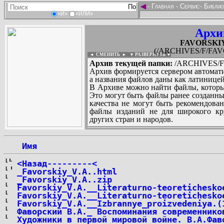
◄
-
Главная
-
Сервис
-
Библио
«И»
«ИЛИ»
Архи
FAVORSKIY_
(/ARCHIVES/F/FAVO
◄ СМЕНИТЬ
►
|
▼ РАЗВЕРНУТЬ ▼
Архив текущей папки:
/ARCHIVES/F/
Архив формируется сервером автомати
а названия файлов даны как латиницей
В Архиве можно найти файлы, которы
Это могут быть файлы ранее созданны
качества не могут быть рекомендован
файлы изданий не для широкого кру
других стран и народов.
 Имя
...
<Назад---------<
_Favorskiy_V.A..html
_Favorskiy_V.A..zip
Favorskiy_V.A.__Literaturno-teoretichesko
Favorskiy_V.A.__Literaturno-teoretichesko
Favorskiy_V.A.__Izbrannye_proizvedeniya.(
Фаворский В.А._ Воспоминания современнико
Художники в первой мировой войне. В.А.Фав