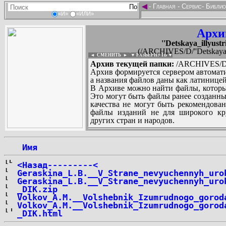
◄
-
Главная
-
Сервис
-
Библио
«И»
«ИЛИ»
Архи
''Detskaya_illyustr
(/ARCHIVES/D/''Detskaya_il
◄ СМЕНИТЬ
►
|
▼ РАЗВЕРНУТЬ ▼
Архив текущей папки:
/ARCHIVES/D/''D
Архив формируется сервером автомати
а названия файлов даны как латиницей
В Архиве можно найти файлы, которы
Это могут быть файлы ранее созданны
качества не могут быть рекомендован
файлы изданий не для широкого кру
других стран и народов.
 Имя
...
<Назад---------<
Geraskina_L.B.__V_Strane_nevyuchennyh_uro
Geraskina_L.B.__V_Strane_nevyuchennyh_uro
_DIK.zip
Volkov_A.M.__Volshebnik_Izumrudnogo_gorod
Volkov_A.M.__Volshebnik_Izumrudnogo_gorod
_DIK.html