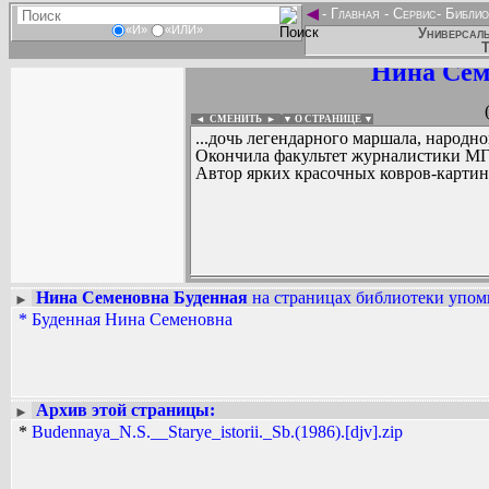
◄
-
Главная
-
Сервис
-
Библио
«И»
«ИЛИ»
Универсаль
Т
Нина Сем
◄ СМЕНИТЬ
►
|
▼ О СТРАНИЦЕ ▼
...дочь легендарного маршала, народн
Окончила факультет журналистики МГ
Автор ярких красочных ковров-картин
Нина Семеновна Буденная
на страницах библиотеки упоми
►
*
Буденная Нина Семеновна
Вадим Ершов...
...
СПИСОК НЕКОТОРЫХ ОЦИФРОВА
...
Архив этой страницы:
►
*
Budennaya_N.S.__Starye_istorii._Sb.(1986).[djv].zip