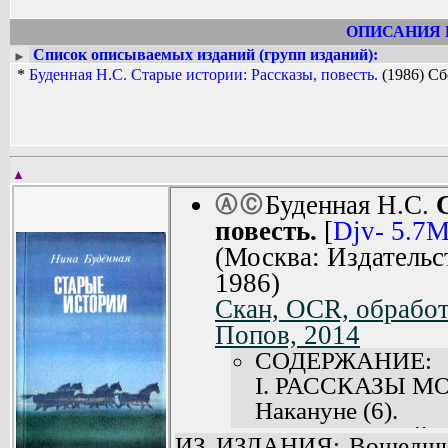
ОПИСАНИЯ 
Список описываемых изданий (групп изданий):
►
*
Буденная Н.С. Старые истории: Рассказы, повесть.
(1986) С
▲
Буденная Н.С.
Ⓐ
Ⓒ
повесть.
[
Djv- 5.7
(Москва: Издательс
1986)
Скан, OCR, обработ
Попов, 2014
СОДЕРЖАНИЕ:
I. РАССКАЗЫ МО
Накануне (6).
Товарищ Михайлов
ИЗ ИЗДАНИЯ: Вошедшие 