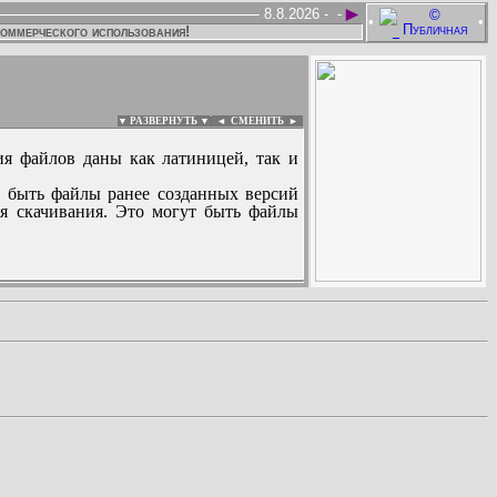
►
8.8.2026 -
-
•
•
коммерческого использования!
▼ РАЗВЕРНУТЬ ▼
|
◄
СМЕНИТЬ ►
ия файлов даны как латиницей, так и
 быть файлы ранее созданных версий
ля скачивания. Это могут быть файлы
: