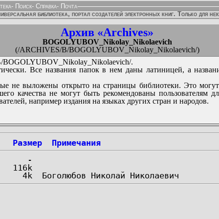
тека
-
Поиск
-
Справка
-
Почта
иверсальная библиотека, портал создателей электронных книг. Только для не
Архив «Archives»
BOGOLYUBOV_Nikolay_Nikolaevich
(/ARCHIVES/B/BOGOLYUBOV_Nikolay_Nikolaevich/)
BOGOLYUBOV_Nikolay_Nikolaevich/.
ически. Все названия папок в нем даны латиницей, а назван
ые не выложены открыто на страницы библиотеки. Это могут
его качества не могут быть рекомендованы пользователям д
вателей, например издания на языках других стран и народов.
Размер
Примечания