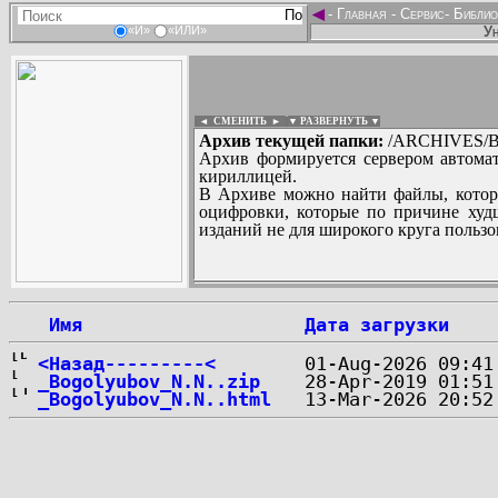
◄
-
Главная
-
Сервис
-
Библио
Ун
«И»
«ИЛИ»
◄ СМЕНИТЬ
►
|
▼ РАЗВЕРНУТЬ ▼
Архив текущей папки:
/ARCHIVES/B/
Архив формируется сервером автомат
кириллицей.
В Архиве можно найти файлы, котор
оцифровки, которые по причине худш
изданий не для широкого круга пользо
...
 Имя
Дата загрузки
<Назад---------<
_Bogolyubov_N.N..zip
_Bogolyubov_N.N..html