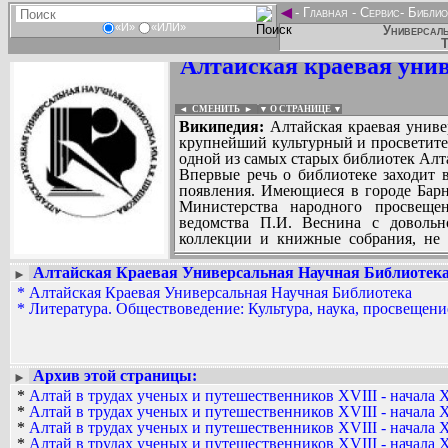
◄
-
Главная
-
Сервис
-
Библио
«И»
«ИЛИ»
Универсаль
Т
Алтайская краевая уни
◄ СМЕНИТЬ
►
|
▼ О СТРАНИЦЕ ▼
Википедия:
Алтайская краевая униве
крупнейший культурный и просветител
одной из самых старых библиотек Алта
Впервые речь о библиотеке заходит в
появления. Имеющиеся в городе Барн
Министерства народного просвещен
ведомства П.И. Веснина с довольн
коллекции и книжные собрания, не 
чтение всего населения города, что 
публичной библиотеки, предоста
Алтайская Краевая Универсальная Научная Библиотек
►
выписывать литературу самостоятель
*
Алтайская Краевая Универсальная Научная Библиотека
Вадим Ершов...
небольшую плату.
*
Литература. Обществоведение: Культура, наука, просвещени
Игорь Беспалов...
За более чем 100 лет существования
Отечественную войну, перестройку, 
СПИСОК НЕКОТОРЫХ ОЦИФРОВА
влияние на ее жизнь.
...
Архив этой страницы:
►
*
Алтай в трудах ученых и путешественников XVIII - начала X
*
Алтай в трудах ученых и путешественников XVIII - начала X
*
Алтай в трудах ученых и путешественников XVIII - начала X
*
Алтай в трудах ученых и путешественников XVIII - начала X