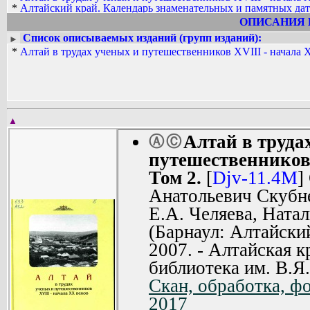
*
Алтайский край. Календарь знаменательных и памятных дат.
*
Altay_v_trudah_uchenyh_i_puteshestvennikov_XVIII_-_nachala_
ОПИСАНИЯ 
Список описываемых изданий (групп изданий):
►
*
Алтай в трудах ученых и путешественников XVIII - начала X
▲
Алтай в труда
Ⓐ
Ⓒ
путешественников 
Том 2.
[
Djv-11.4M
]
Анатольевич Скубне
Е.А. Челяева, Натал
(Барнаул: Алтайски
2007. - Алтайская к
библиотека им. В.Я
Скан, обработка, ф
2017