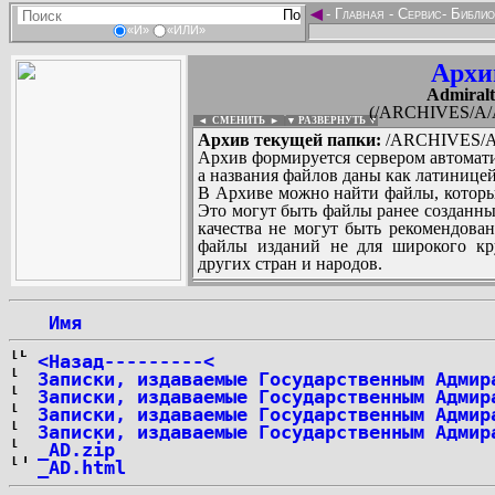
◄
-
Главная
-
Сервис
-
Библио
«И»
«ИЛИ»
Архи
Admiralt
(/ARCHIVES/A/Ad
◄ СМЕНИТЬ
►
|
▼ РАЗВЕРНУТЬ ▼
Архив текущей папки:
/ARCHIVES/A/A
Архив формируется сервером автомати
а названия файлов даны как латиницей
В Архиве можно найти файлы, которы
Это могут быть файлы ранее созданны
качества не могут быть рекомендован
файлы изданий не для широкого кру
других стран и народов.
 Имя
...
<Назад---------<
Записки, издаваемые Государственным Адмир
Записки, издаваемые Государственным Адмир
Записки, издаваемые Государственным Адмир
Записки, издаваемые Государственным Адмир
_AD.zip
_AD.html