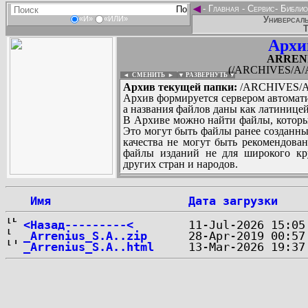
◄
-
Главная
-
Сервис
-
Библио
Универсаль
«И»
«ИЛИ»
Т
Архи
ARRENI
(/ARCHIVES/A/A
◄ СМЕНИТЬ
►
|
▼ РАЗВЕРНУТЬ ▼
Архив текущей папки:
/ARCHIVES/A/
Архив формируется сервером автомати
а названия файлов даны как латиницей
В Архиве можно найти файлы, которы
Это могут быть файлы ранее созданны
качества не могут быть рекомендован
файлы изданий не для широкого кру
других стран и народов.
 Имя
Дата загрузки
...
<Назад---------<
_Arrenius_S.A..zip
_Arrenius_S.A..html