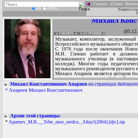
◄
-
Главная
-
Сервис
-
Библио
«И»
«ИЛИ»
Универсаль
Т
Михаил Конс
(05.12
◄ СМЕНИТЬ
►
|
▼ О СТРАНИЦЕ ▼
Музыкант, композитор, заслуженный
Всероссийского музыкального общест
С 1976 года после окончания Новос
М.И. Глинки работает в должнос
музыкального училища (в настояще
колледж). Многие годы педагогичес
музыкального руководителя русского 
Михаил Апарнев является автором бол
место занимают песни об Алтайском 
2006 году выпущен сборник песен Мих
Михаил Константинович Апарнев
на страницах библиоте
►
- ценное репертуарное пособие для х
*
Апарнев Михаил Константинович
Вадим Ершов...
подарок для почитателей таланта комп
...
Результативно содружество композито
Иноземцевым и хормейстером В.В. Ш
СПИСОК НЕКОТОРЫХ ОЦИФРОВА
был написан гимн в честь 300-летия г
...
Михаил Константинович Апарнев успеш
Архив этой страницы:
►
музыки. Он является автором конц
*
Aparnev_M.K.__Tebe_moe_serdce,_Altay!(2004).[djv].zip
инструментов, фантазии на тему п
тракторе», концертных обработок
включаются в программы творчески
успехом у слушателей. Свой опыт и ма