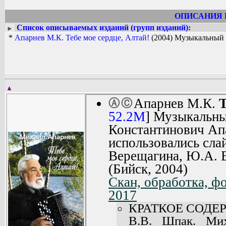
Композиторская и исполнительская де
только в крае, но и далеко за его преде
ОПИСАНИЯ 
Список описываемых изданий (групп изданий):
►
*
Апарнев М.К. Тебе мое сердце, Алтай!
(2004) Музыкальный
▲
Апарнев М.К.
Т
Ⓐ
Ⓒ
52.2M
] Музыкальны
Константинович Ап
использовались сл
Верещагина, Ю.А. В
(Бийск, 2004)
Скан, обработка, ф
2017
КРАТКОЕ СОДЕ
В.В. Шпак. Мих