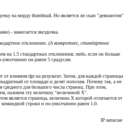
очку на морду thumbnail. Но является ли скан "девиантом"
ми) - зажигается звездочка.
тандартное отклонение.
(А конкретнее, стандартное
ем на 1.5 стандартных отклонения; либо, если он больше
о-умолчанию он равен 5 градусам.
 от влияния dpi на результат. Затем, для каждой страницы
ь квадратный от площади и делят пополам. Почему так, а не
 среднего для большого числа страниц. При этом,
щем, назовем эту величину "величиной X".
том является страница, величина X которой отличается от
 командной строки и по-умолчанию равен 1.0.
IP записан