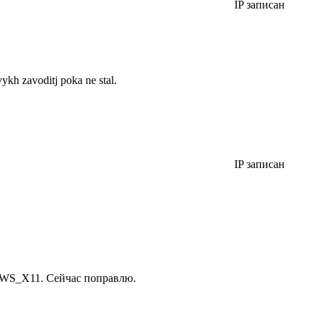
IP записан
ykh zavoditj poka ne stal.
IP записан
Q_WS_X11. Сейчас поправлю.