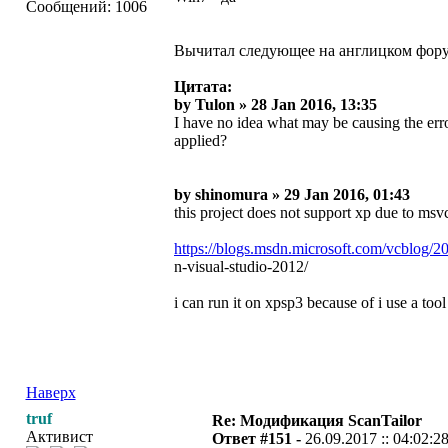
Сообщений: 1006
Вычитал следующее на англицком форуме
Цитата:
by Tulon » 28 Jan 2016, 13:35
I have no idea what may be causing the err
applied?
by shinomura » 29 Jan 2016, 01:43
this project does not support xp due to msvc
https://blogs.msdn.microsoft.com/vcblog/2
n-visual-studio-2012/
i can run it on xpsp3 because of i use a tool
Наверх
truf
Re: Модификация ScanTailor
Активист
Ответ #151 -
26.09.2017 :: 04:02:2