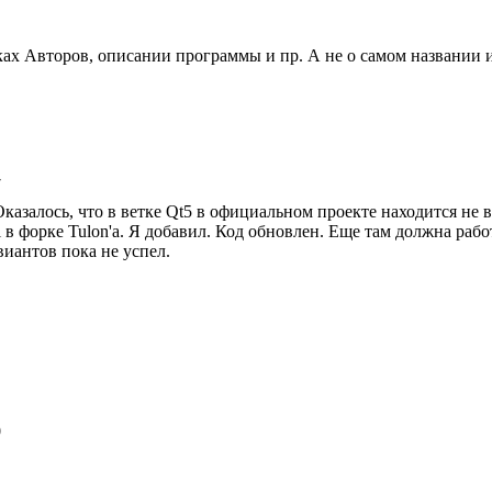
сках Авторов, описании программы и пр. А не о самом названии 
7
казалось, что в ветке Qt5 в официальном проекте находится не в
l в форке Tulon'а. Я добавил. Код обновлен. Еще там должна раб
виантов пока не успел.
0