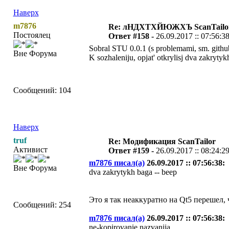
Наверх
m7876
Re: лНДХТХЙЮЖХЪ ScanTailo
Постоялец
Ответ #158 -
26.09.2017 :: 07:56:3
Sobral STU 0.0.1 (s problemami, sm. github
Вне Форума
K sozhaleniju, opjat' otkrylisj dva zakryty
Сообщений: 104
Наверх
truf
Re: Модификация ScanTailor
Активист
Ответ #159 -
26.09.2017 :: 08:24:2
m7876 писал(а)
26.09.2017 :: 07:56:38:
Вне Форума
dva zakrytykh baga -- beep
Это я так неаккуратно на Qt5 перешел
Сообщений: 254
m7876 писал(а)
26.09.2017 :: 07:56:38:
ne-kopirovanie nazvanija