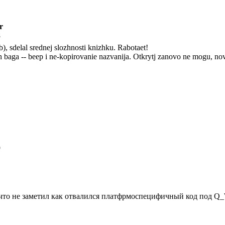
r
8
), sdelal srednej slozhnosti knizhku. Rabotaet!
kh baga -- beep i ne-kopirovanie nazvanija. Otkrytj zanovo ne mogu, nov
9
, что не заметил как отвалился платфрмоспецифичный код под 