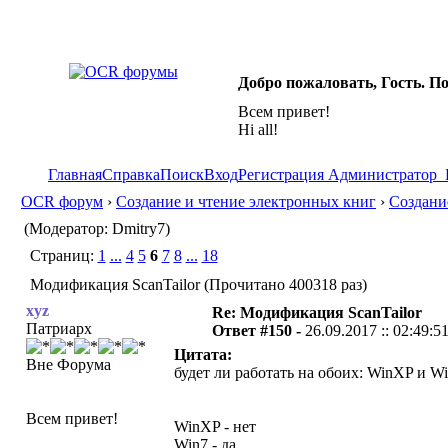
Добро пожаловать, Гость. П
Всем привет!
Hi all!
Главная
Справка
Поиск
Вход
Регистрация
Администратор
OCR форум
›
Создание и чтение электронных книг
›
Создани
(Модератор: Dmitry7)
Страниц:
1
...
4
5
6
7
8
...
18
Модификация ScanTailor (Прочитано 400318 раз)
xyz
Re: Модификация ScanTailor
Патриарх
Ответ #150 -
26.09.2017 :: 02:49:5
Цитата:
Вне Форума
будет ли работать на обоих: WinXP и W
Всем привет!
WinXP - нет
Win7 - да