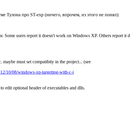
 Тулона про ST-exp (ничего, впрочем, из этого не понял):
or. Some users report it doesn't work on Windows XP. Others report it 
. maybe must set compatibity in the project... (see
012/10/08/windows-xp-targeting-with-c-i
 to edit optional header of executables and dlls.
8