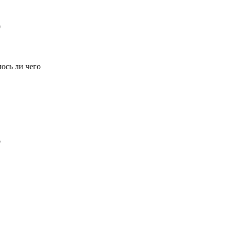
0
лось ли чего
6