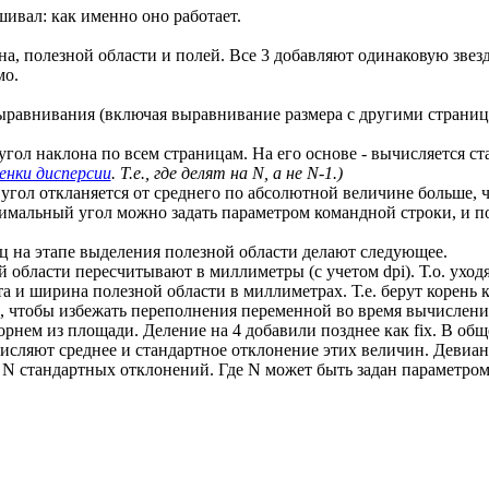
шивал: как именно оно работает.
на, полезной области и полей. Все 3 добавляют одинаковую звезд
мо.
ыравнивания (включая выравнивание размера с другими страница
угол наклона по всем страницам. На его основе - вычисляется с
енки дисперсии
. Т.е., где делят на N, а не N-1.)
 угол откланяется от среднего по абсолютной величине больше, ч
симальный угол можно задать параметром командной строки, и п
 на этапе выделения полезной области делают следующее.
области пересчитывают в миллиметры (с учетом dpi). Т.о. уходят
ысота и ширина полезной области в миллиметрах. Т.е. берут корен
о, чтобы избежать переполнения переменной во время вычисления
орнем из площади. Деление на 4 добавили позднее как fix. В об
числяют среднее и стандартное отклонение этих величин. Девиан
а N стандартных отклонений. Где N может быть задан параметром