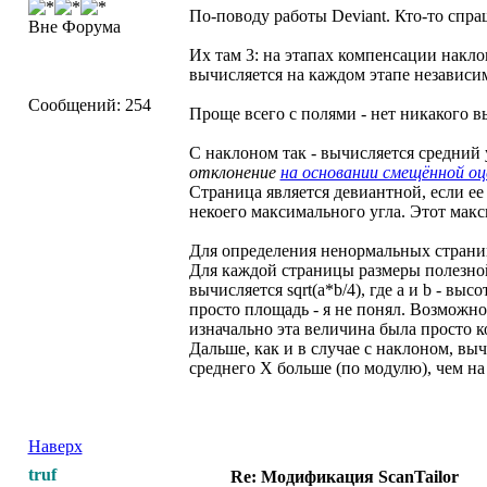
По-поводу работы Deviant. Кто-то спра
Вне Форума
Их там 3: на этапах компенсации накло
вычисляется на каждом этапе независи
Сообщений: 254
Проще всего с полями - нет никакого в
С наклоном так - вычисляется средний 
отклонение
на основании смещённой оц
Страница является девиантной, если ее
некоего максимального угла. Этот мак
Для определения ненормальных страниц
Для каждой страницы размеры полезной 
вычисляется sqrt(a*b/4), где a и b - в
просто площадь - я не понял. Возможн
изначально эта величина была просто к
Дальше, как и в случае с наклоном, вы
среднего X больше (по модулю), чем н
Наверх
truf
Re: Модификация ScanTailor