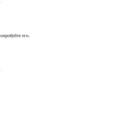
9
опробуйте его.
5