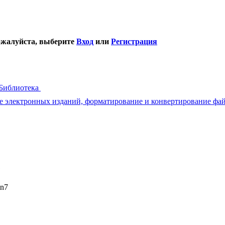
ожалуйста, выберите
Вход
или
Регистрация
Библиотека
е электронных изданий, форматирование и конвертирование фа
1
in7