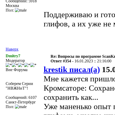
Сообщений: 5918
Москва
Пол:
Поддерживаю и гото
глифов, а их уже не 
Наверх
Dmitry7
Re: Вопросы по программе ScanK
Модератор
Ответ #354 -
16.01.2023 :: 21:16:00
krestik писал(а)
15.0
Вне Форума
Мне кажется пришло
Соберем Серии
Кромсаторе: Сохран
"НВЖНиТ"!
сохранить как...
Сообщений: 6107
Санкт-Петербург
Уже маненько опыт 
Пол: