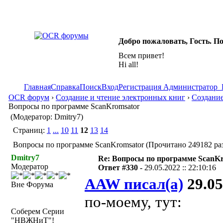
Добро пожаловать, Гость. П
Всем привет!
Hi all!
Главная
Справка
Поиск
Вход
Регистрация
Администратор
OCR форум
›
Создание и чтение электронных книг
›
Создание
Вопросы по программе ScanKromsator
(Модератор: Dmitry7)
Страниц:
1
...
10
11
12
13
14
Вопросы по программе ScanKromsator (Прочитано 249182 ра
Dmitry7
Re: Вопросы по программе ScanK
Модератор
Ответ #330 -
29.05.2022 :: 22:10:16
AAW писал(а)
29.05
Вне Форума
по-моему, тут:
Соберем Серии
"НВЖНиТ"!