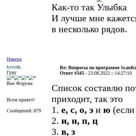
Как-то так
И лучше мне кажется
в несколько рядов.
Наверх
krestik
Re: Вопросы по программе ScanK
Гуру
Ответ #345 -
23.08.2022 :: 14:27:10
Вне Форума
Список составлю п
приходит, так это
Всем привет!
1.
е, с, о, э
и
ю
(если
Сообщений: 879
2.
и, н, п, ц
3.
в, з