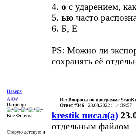
4.
о
с ударением, ка
5.
ью
часто распозн
6. Б, Е
PS: Можно ли экспо
сохранять её отдел
Наверх
AAW
Re: Вопросы по программе ScanK
Патриарх
Ответ #346 -
23.08.2022 :: 14:39:57
krestik писал(а)
23.0
Вне Форума
отдельным файлом
Старую детскую и