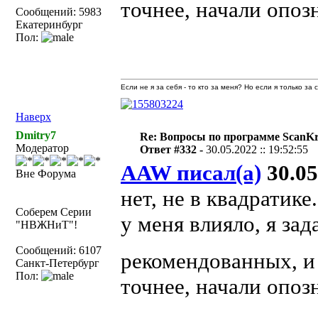
точнее, начали опоз
Сообщений: 5983
Екатеринбург
Пол:
Если не я за себя - то кто за меня? Но если я только за
Наверх
Dmitry7
Re: Вопросы по программе ScanK
Модератор
Ответ #332 -
30.05.2022 :: 19:52:55
AAW писал(а)
30.05
Вне Форума
нет, не в квадратике.
Соберем Серии
у меня влияло, я зад
"НВЖНиТ"!
Сообщений: 6107
рекомендованных, и
Санкт-Петербург
Пол:
точнее, начали опоз