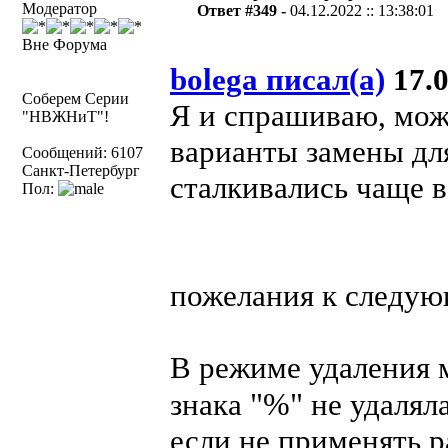
Модератор
Ответ #349 -
04.12.2022 :: 13:38:01
Вне Форума
bolega писал(а)
17.0
Соберем Серии
Я и спрашиваю, мож
"НВЖНиТ"!
варианты замены дл
Сообщений: 6107
Санкт-Петербург
сталкивались чаще в
Пол:
пожелания к следую
В режиме удаления 
"%"
знака
не удаляла
если не применять р