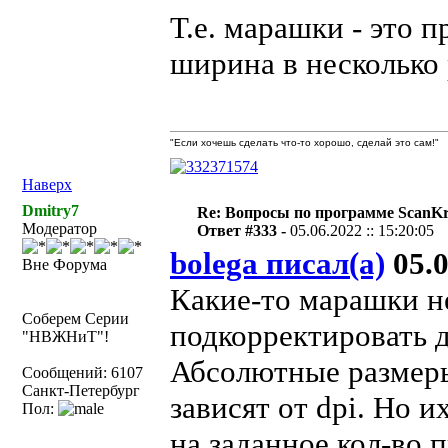
Т.е. марашки - это 
ширина в несколько
"Если хочешь сделать что-то хорошо, сделай это сам!"
Наверх
Dmitry7
Re: Вопросы по программе ScanK
Модератор
Ответ #333 -
05.06.2022 :: 15:20:05
bolega писал(а)
05.0
Вне Форума
Какие-то марашки н
Соберем Серии
подкорректировать 
"НВЖНиТ"!
Абсолютные размеры
Сообщений: 6107
Санкт-Петербург
зависят от dpi. Но 
Пол:
на заданное кол-во п