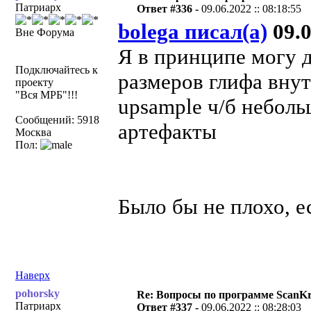
Патриарх
Ответ #336 -
09.06.2022 :: 08:18:55
bolega писал(а)
09.0
Вне Форума
Я в принципе могу 
Подключайтесь к
размеров глифа внут
проекту
"Вся МРБ"!!!
upsample ч/б неболь
Сообщений: 5918
артефакты
Москва
Пол:
Было бы не плохо, е
Наверх
pohorsky
Re: Вопросы по программе ScanK
Патриарх
Ответ #337 -
09.06.2022 :: 08:28:03