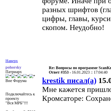
форуме. Иначе при о
разных шрифтов (гл
цифры, главы, курсив
скопом. Неудобно!
Наверх
pohorsky
Re: Вопросы по программе ScanK
Патриарх
Ответ #353 -
16.01.2023 :: 17:04:40
krestik писал(а)
15.0
Вне Форума
Мне кажется пришло
Подключайтесь к
Кромсаторе: Сохран
проекту
"Вся МРБ"!!!