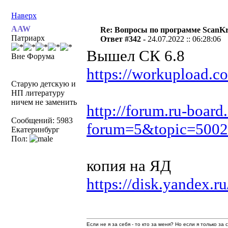
Наверх
AAW
Re: Вопросы по программе ScanK
Патриарх
Ответ #342 -
24.07.2022 :: 06:28:06
Вышел СК 6.8
Вне Форума
https://workupload
Старую детскую и
НП литературу
ничем не заменить
http://forum.ru-board
Сообщений: 5983
forum=5&topic=5002
Екатеринбург
Пол:
копия на ЯД
https://disk.yandex
Если не я за себя - то кто за меня? Но если я только за