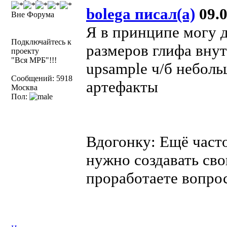
bolega писал(а)
09.0
Вне Форума
Я в принципе могу 
Подключайтесь к
размеров глифа внут
проекту
"Вся МРБ"!!!
upsample ч/б неболь
Сообщений: 5918
артефакты
Москва
Пол:
Вдогонку: Ещё часто
нужно создавать сво
проработаете вопрос