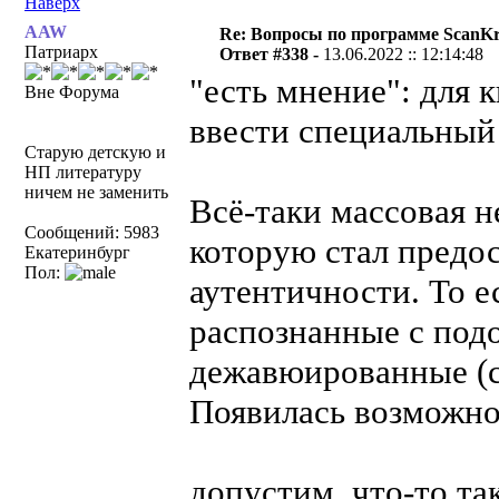
Наверх
AAW
Re: Вопросы по программе ScanK
Патриарх
Ответ #338 -
13.06.2022 :: 12:14:48
"есть мнение": для 
Вне Форума
ввести специальный
Старую детскую и
НП литературу
ничем не заменить
Всё-таки массовая 
Сообщений: 5983
которую стал предос
Екатеринбург
Пол:
аутентичности. То е
распознанные с по
дежавюированные (с
Появилась возможнос
допустим, что-то та