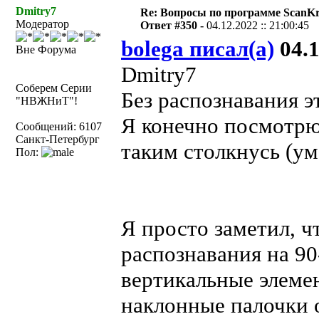
Dmitry7
Re: Вопросы по программе ScanK
Модератор
Ответ #350 -
04.12.2022 :: 21:00:45
bolega писал(а)
04.1
Вне Форума
Dmitry7
Соберем Серии
Без распознавания э
"НВЖНиТ"!
Я конечно посмотрю 
Сообщений: 6107
Санкт-Петербург
таким столкнусь (у
Пол:
Я просто заметил, ч
распознавания на 9
вертикальные элеме
наклонные палочки 