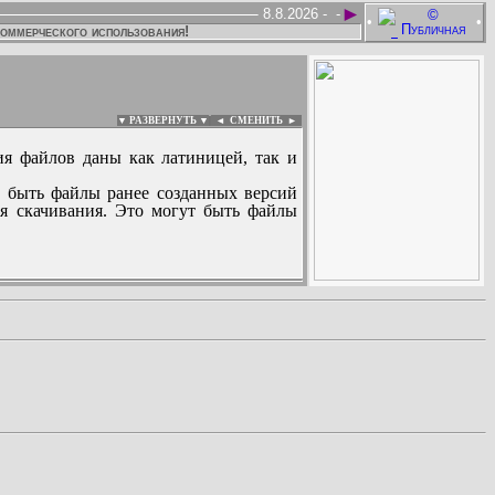
►
8.8.2026 -
-
•
•
коммерческого использования!
▼ РАЗВЕРНУТЬ ▼
|
◄
СМЕНИТЬ ►
ия файлов даны как латиницей, так и
 быть файлы ранее созданных версий
ля скачивания. Это могут быть файлы
: