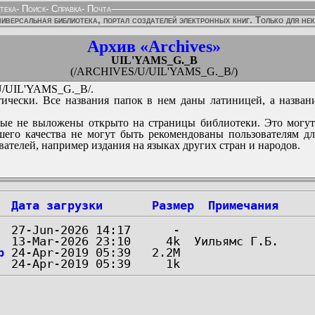
тека
-
Поиск
-
Справка
-
Почта
иверсальная библиотека, портал создателей электронных книг. Только для не
Архив «Archives»
UIL'YAMS_G._B
(/ARCHIVES/U/UIL'YAMS_G._B/)
/UIL'YAMS_G._B/.
ически. Все названия папок в нем даны латиницей, а назван
ые не выложены открыто на страницы библиотеки. Это могут
его качества не могут быть рекомендованы пользователям д
вателей, например издания на языках других стран и народов.
Дата загрузки
Размер
Примечания
p