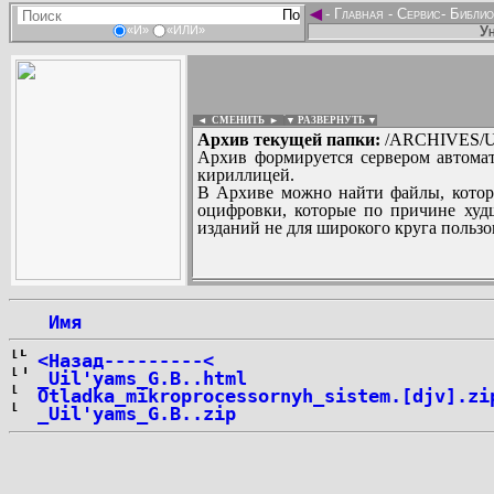
◄
-
Главная
-
Сервис
-
Библио
Ун
«И»
«ИЛИ»
◄ СМЕНИТЬ
►
|
▼ РАЗВЕРНУТЬ ▼
Архив текущей папки:
/ARCHIVES/U
Архив формируется сервером автомат
кириллицей.
В Архиве можно найти файлы, котор
оцифровки, которые по причине худш
изданий не для широкого круга пользо
...
 Имя
<Назад---------<
_Uil'yams_G.B..html
Otladka_mikroprocessornyh_sistem.[djv].zi
_Uil'yams_G.B..zip