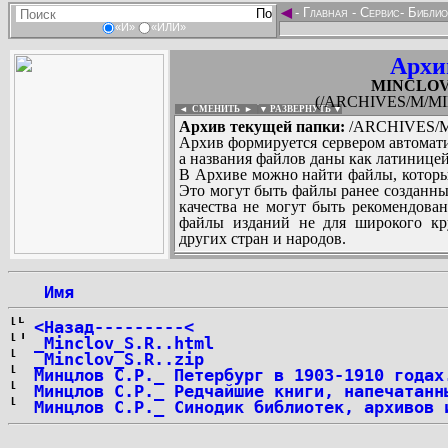
◄
-
Главная
-
Сервис
-
Библио
«И»
«ИЛИ»
Архи
MINCLOV_S
(/ARCHIVES/M/MIN
◄ СМЕНИТЬ
►
|
▼ РАЗВЕРНУТЬ ▼
Архив текущей папки:
/ARCHIVES/M/
Архив формируется сервером автомати
а названия файлов даны как латиницей
В Архиве можно найти файлы, которы
Это могут быть файлы ранее созданны
качества не могут быть рекомендован
файлы изданий не для широкого кру
других стран и народов.
 Имя
...
<Назад---------<
_Minclov_S.R..html
_Minclov_S.R..zip
Минцлов С.Р._ Петербург в 1903-1910 годах
Минцлов С.Р._ Редчайшие книги, напечатанн
Минцлов С.Р._ Синодик библиотек, архивов 