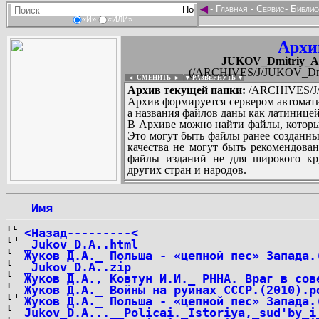
◄
-
Главная
-
Сервис
-
Библио
«И»
«ИЛИ»
Архи
JUKOV_Dmitriy_Alek
(/ARCHIVES/J/JUKOV_Dmitriy
◄ СМЕНИТЬ
►
|
▼ РАЗВЕРНУТЬ ▼
Архив текущей папки:
/ARCHIVES/J/JU
Архив формируется сервером автомати
а названия файлов даны как латиницей
В Архиве можно найти файлы, которы
Это могут быть файлы ранее созданны
качества не могут быть рекомендован
файлы изданий не для широкого кру
других стран и народов.
 Имя
...
<Назад---------<
_Jukov_D.A..html
Жуков Д.А._ Польша - «цепной пес» Запада.
_Jukov_D.A..zip
Жуков Д.А., Ковтун И.И._ РННА. Враг в сов
Жуков Д.А._ Войны на руинах СССР.(2010).p
Жуков Д.А._ Польша - «цепной пес» Запада.
Jukov_D.A...__Policai._Istoriya,_sud'by_i