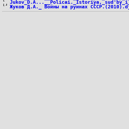
Jukov_D.A...__Policai._Istoriya,_sud'by_i
Жуков Д.А._ Войны на руинах СССР.(2010).d