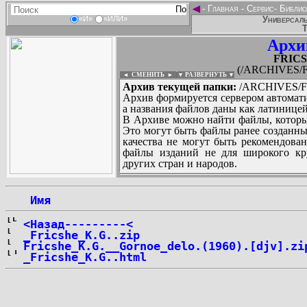
◄
-
Главная
-
Сервис
-
Библио
Универсаль
«И»
«ИЛИ»
Т
Архи
FRICS
(/ARCHIVES/F
◄ СМЕНИТЬ
►
|
▼ РАЗВЕРНУТЬ ▼
Архив текущей папки:
/ARCHIVES/F/
Архив формируется сервером автомати
а названия файлов даны как латиницей
В Архиве можно найти файлы, которы
Это могут быть файлы ранее созданны
качества не могут быть рекомендован
файлы изданий не для широкого кру
других стран и народов.
 Имя
...
<Назад---------<
_Fricshe_K.G..zip
Fricshe_K.G.__Gornoe_delo.(1960).[djv].zi
_Fricshe_K.G..html