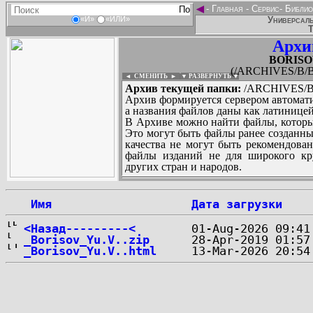
◄
-
Главная
-
Сервис
-
Библио
Универсаль
«И»
«ИЛИ»
Т
Архи
BORISOV
(/ARCHIVES/B/BO
◄ СМЕНИТЬ
►
|
▼ РАЗВЕРНУТЬ ▼
Архив текущей папки:
/ARCHIVES/B/B
Архив формируется сервером автомати
а названия файлов даны как латиницей
В Архиве можно найти файлы, которы
Это могут быть файлы ранее созданны
качества не могут быть рекомендован
файлы изданий не для широкого кру
других стран и народов.
 Имя
Дата загрузки
...
<Назад---------<
_Borisov_Yu.V..zip
_Borisov_Yu.V..html